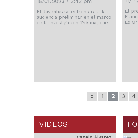
11/0
16/01/2023 / 2:42 pm
El pr
El Juventus se enfrentará a la
Franc
audiencia preliminar en el marco
Le Gr
de la investigación 'Prisma', que
del c
indaga si el club italiano realizó
presi
plusvalías ficticias y maniobras
polém
salariales irregulares con
en la
algunos de sus jugadores, el
Zidan
próximo 27 de marzo. Dará
decis
comienzo en poco más de dos
acuer
meses, por tanto, el proceso
y el c
judicial que la Fiscalía de Turín
había
(norte) solicitó el pasado 1 de
excep
diciembre contra el ya
crisis
expresidente Andrea Agnelli y
[…]
«
1
2
3
4
VIDEOS
FO
Canelo Álvarez