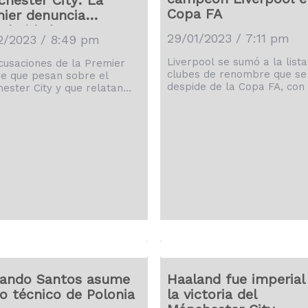
hester City: La
Copa FA
ier denuncia
gularidades
29/01/2023 / 7:11 pm
2/2023 / 8:49 pm
Liverpool se sumó a la lista
cusaciones de la Premier
clubes de renombre que se
e que pesan sobre el
despide de la Copa FA, con 
ester City y que relatan
vigentes campeones hundi
cciones financieras desde
el domingo al encajar un go
abocan al conjunto inglés a
el segundo minuto de la
entes sanciones que van
prolongación para perder 2
 las económicas hasta la
su visita a Brighton en la cu
da de categoría.
ronda del torneo. El extre
japonés Kaoru Mitoma sent
la eliminatoria con un rema
desde corta distancia. Brigh
dio la vuelta al marcador [
nando Santos asume
Haaland fue imperial
 técnico de Polonia
la victoria del