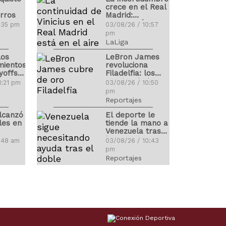
crece en el Real
rros
Madrid:
¿Renovará
9:35 pm
03/08/26 / 10:57
Vinicius?
pm
LaLiga
los
LeBron James
mientos
revoluciona
yoffs
Filadelfia: los
precios de las
1:21 pm
03/08/26 / 10:50
entradas se
pm
disparan
Reportajes
lcanzó
El deporte le
les en
tiende la mano a
Venezuela tras
los terremotos
1:48 am
03/08/26 / 10:43
pm
Reportajes
lanos
LaLiga 2026-
sde hoy
2027 ya tiene
 de las
calendario: estas
igas
son las fechas
5:48 pm
03/08/26 / 10:36
claves
pm
LaLiga