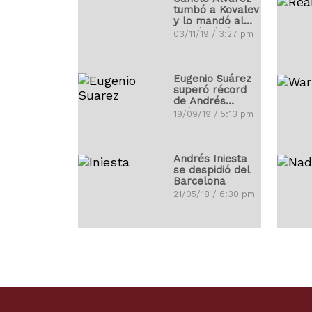
tumbó a Kovalev
y lo mandó al
mundo de los
03/11/19 / 3:27 pm
sueños
Eugenio Suárez
superó récord
de Andrés
Galarraga
19/09/19 / 5:13 pm
Andrés Iniesta
se despidió del
Barcelona
21/05/18 / 6:30 pm
Ibrahimovic
debutó con
golazo en la
MLS
01/04/18 / 4:14 pm