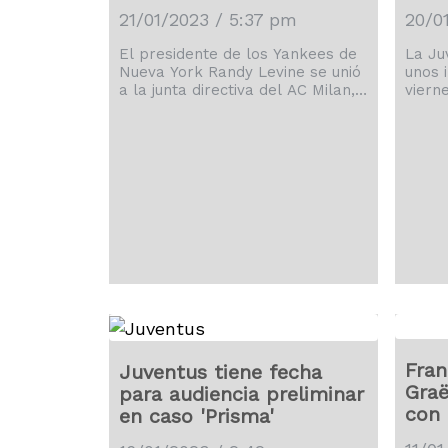
21/01/2023 / 5:37 pm
20/0
El presidente de los Yankees de
La Ju
Nueva York Randy Levine se unió
unos 
a la junta directiva del AC Milan,
viern
anunció el sábado el club de la
tras 
Serie A de Italia. La decisión
en la
ocurre casi cinco meses después
Italia
de que los Yankeescompraron
elimi
una participación minoritaria en
el eq
el club y RedBird Capital
torne
Partners adquirió un interés
campa
mayoritario del equipo que ha
terce
sido campeón siete veces en
del N
Europa por 1.200 millones de
casti
euros […]
mitad 
Fran
Juventus tiene fecha
Graë
para audiencia preliminar
con 
en caso 'Prisma'