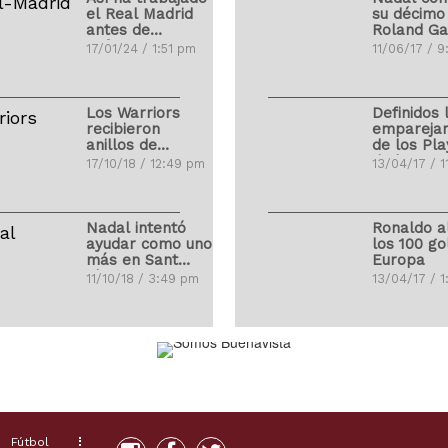
el Real Madrid
su décimo
antes de
Roland Ga
enfrentarse con
17/01/24 / 1:51 pm
11/06/17 / 
el Atleti
Los Warriors
Definidos 
recibieron
empareja
anillos de
de los Pla
campeones
de la NBA
17/10/18 / 12:49 pm
13/04/17 / 1
Nadal intentó
Ronaldo a
ayudar como uno
los 100 go
más en Sant
Europa
Llorenç
11/10/18 / 3:49 pm
13/04/17 / 
LeBron James
76 venezo
debutó con Los
saltan de
Ángeles Lakers
al terreno
Grandes L
01/10/18 / 4:27 pm
02/04/17 / 
Fútbol