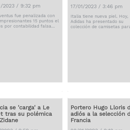
1/2023 / 9:32 pm
17/01/2023 / 3:46 pm
ventus fue penalizada con
Italia tiene nueva piel. Hoy,
impresionantes 15 puntos el
Adidas ha presentado su
es por contabilidad falsa
colección de camisetas par
una audiencia de apelación
con la selección italiana. Es
 Federación de Fútbol
retorno a la 'Azzurra' tras 
na. El castigo podría
años de los italianos con P
nar las posibilidades de que
La nueva equipación local s
uipo dispute cualquier
estrenará en el terreno de 
o europeo la próxima
mañana miércoles 18 de en
ña. La Juventus era
en el partido amistoso Sub-
ra en la Serie A a 10 puntos
entre Italia y España, previ
apoli, que es líder. Con este
el Centro Técnico Federal d
go la Bianconeri cae a la
Coverciano (Italia). Esta es 
inferior de la […]
primera […]
cia se 'carga' a Le
Portero Hugo Lloris d
t tras su polémica
adiós a la selección 
Zidane
Francia