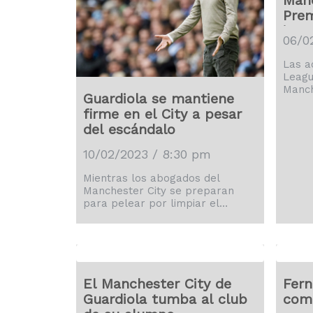
Manc
Prem
irre
06/0
Las a
Leagu
Manch
Guardiola se mantiene
infra
firme en el City a pesar
2009 
del escándalo
difer
desde
pérdi
10/02/2023 / 8:30 pm
Mientras los abogados del
Manchester City se preparan
para pelear por limpiar el
nombre del club, el técnico Pep
Guardiola reconoció el viernes
que los campeones defensores
de la Liga Premier ya fueron
condenados. El City, fue acusado
el lunes fue de romper una serie
El Manchester City de
Fer
de regulaciones financieras en un
Guardiola tumba al club
como
lapso de nueve años. De ser