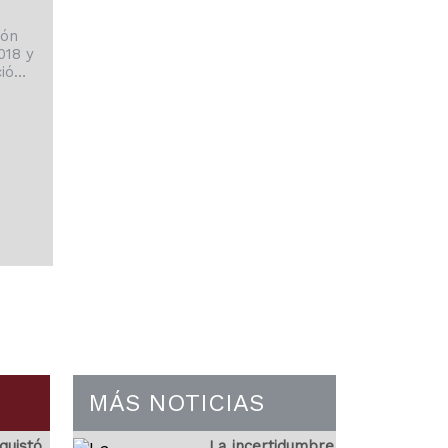
eón
018 y
ió
tirada
n que
 todo"
vo".
rio
eñala
as
ado
r fin a
MÁS NOTICIAS
quistó
La incertidumbre