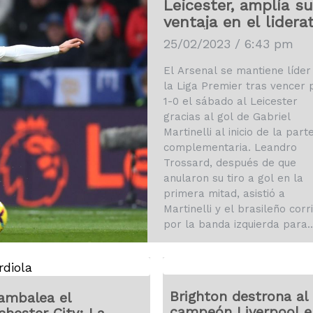
Leicester, amplía su
ventaja en el lidera
25/02/2023 / 6:43 pm
El Arsenal se mantiene líder
la Liga Premier tras vencer 
1-0 el sábado al Leicester
gracias al gol de Gabriel
Martinelli al inicio de la part
complementaria. Leandro
Trossard, después de que
anularon su tiro a gol en la
primera mitad, asistió a
Martinelli y el brasileño corr
por la banda izquierda para
anotar a los 46 minutos. Con
este resultado el Arsenal
aseguró terminar el día en…
Brighton destrona al
ambalea el
campeón Liverpool e