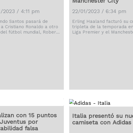
Mánchester City
1/2023 / 4:11 pm
22/01/2023 / 6:34 pm
ndo Santos pasará de
Erling Haaland facturó su c
r a Cristiano Ronaldo a otro
tripleta de la temporada en
 del fútbol mundial, Robert
Liga Premier y el Manchest
dowski. Un mes después
City abrumó el domingo 3-0
svincularse como técnico de
Wolverhampton, poniendo 
tal Portugal, Santos fue
evidencia que el regaño de
ntado el martes como el
Guardiola surtió efecto en l
cionador de Polonia para un
campeones. El delantero
 que cubrirá el Campeonato
noruego se desató en un la
eo en 2024 y la Copa del
de 14 minutos al final del p
 de 2026. Santos, de 68, se
tiempo y el comienzo del
tió en el tercer timonel
segundo. Llegó a las 25
njero al mando de Polonia,
conquistas en la campaña. 
ndo los […]
supera la cosecha de […]
lizan con 15 puntos
Italia presentó su nu
 Juventus por
camiseta con Adidas
abilidad falsa