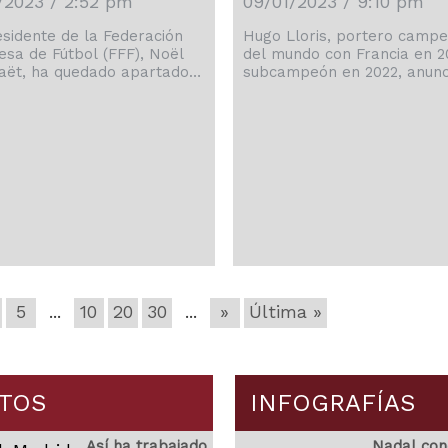
1/2023 / 2:52 pm
09/01/2023 / 9:10 pm
esidente de la Federación
Hugo Lloris, portero camp
esa de Fútbol (FFF), Noël
del mundo con Francia en 2
aët, ha quedado apartado
subcampeón en 2022, anunc
argo, en medio de fuertes
este lunes 9 de enero su re
ones en su contra tras la
del equipo nacional, decisió
ica entrevista radiofónica
justifica en que lo ha "dado
 que se mofó de Zinedine
y "hay que saber dar el rele
e. La FFF explicó que la
En una entrevista con el dia
ión es resultado de un
deportivo L'Equipe, Lloris s
do entre el propio Le Graët
que tras catorce temporad
omité ejecutivo, que se
defendiendo la camiseta
 reunido hoy con carácter
de Francia y a sus 36
cional para abordar la
años considera que ha lleg
 […]
"al final". "He decidido pone
mi […]
5
...
10
20
30
...
»
Última »
TOS
INFOGRAFÍAS
Así ha trabajado
Nadal con